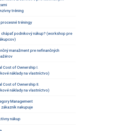
cami
enzívny tréning
 procesné tréningy
 chápať podnikový nákup? (workshop pre
ákupcov)
ančný manažment pre nefinančných
ažérov
al Cost of Ownership I.
lkové náklady na vlastníctvo)
al Cost of Ownership II.
lkové náklady na vlastníctvo)
egory Management
 zákazník nakupuje
ktívny nákup
a