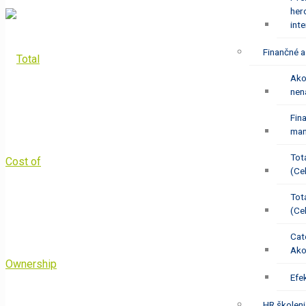
her
int
Finančné a
Ako
nen
Fin
man
Tot
(Ce
Tot
(Ce
Cat
Ako
Efe
HR školeni