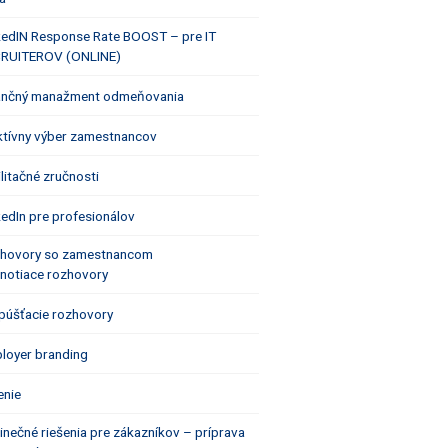
kedIN Response Rate BOOST – pre IT
RUITEROV (ONLINE)
ančný manažment odmeňovania
ktívny výber zamestnancov
ilitačné zručnosti
kedIn pre profesionálov
hovory so zamestnancom
notiace rozhovory
púšťacie rozhovory
loyer branding
enie
inečné riešenia pre zákazníkov – príprava