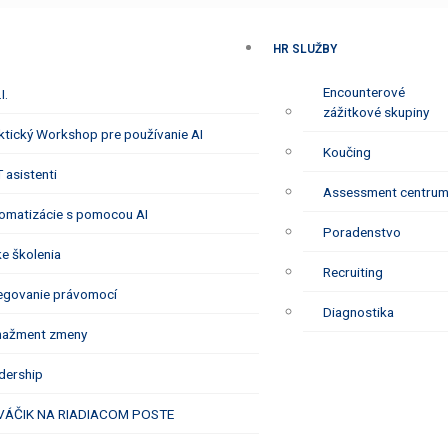
HR SLUŽBY
Encounterové
I.
zážitkové skupiny
ktický Workshop pre používanie AI
Koučing
 asistenti
Assessment centru
omatizácie s pomocou AI
Poradenstvo
e školenia
Recruiting
egovanie právomocí
Diagnostika
ažment zmeny
dership
ÁČIK NA RIADIACOM POSTE