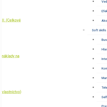
Ved
Efe
Ako
Soft skills
Bus
Hlas
Int
Kom
Man
Tel
Sel
Pre