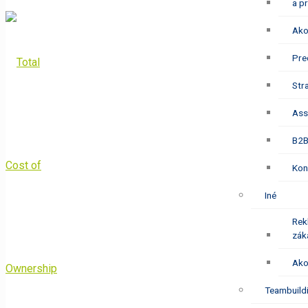
a p
Ako
Pre
Str
Ass
B2B
Kon
Iné
Rek
zák
Ako
Teambuild