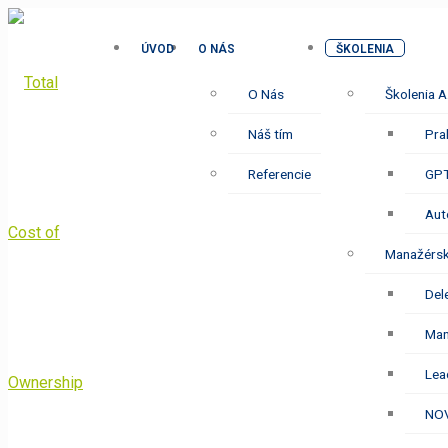
ÚVOD
O NÁS
ŠKOLENIA
O Nás
Školenia A.
Náš tím
Pra
Referencie
GPT
Aut
Manažérsk
Del
Man
Lea
NOV