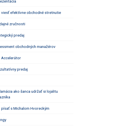
rezentácia
 viesť efektívne obchodné stretnutie
dajné zručnosti
ategický predaj
essment obchodných manažérov
 Accelerátor
zultatívny predaj
lamácia ako šanca udržať si lojalitu
azníka
 písať s Michalom Hvoreckým
ingy