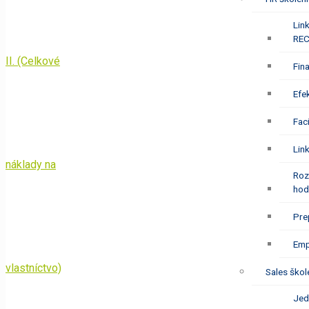
Lin
REC
Fin
Efe
Fac
Lin
Roz
hod
Pre
Emp
Sales škol
Jed