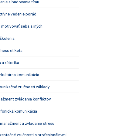
enie a budovanie tímu
ktívne vedenie porád
 motivovať seba a iných
 školenia
iness etiketa
 a rétorika
erkultúrna komunikácia
unikačné zručnosti základy
ažment zvládania konfliktov
efonická komunikácia
fmanažment a zvládanie stresu
zentačné zručnosti s profesionálnymi