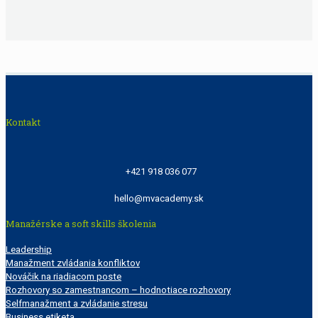
Kontakt
+421 918 036 077
hello@mvacademy.sk
Manažérske a soft skills školenia
Leadership
Manažment zvládania konfliktov
Nováčik na riadiacom poste
Rozhovory so zamestnancom – hodnotiace rozhovory
Selfmanažment a zvládanie stresu
Business etiketa