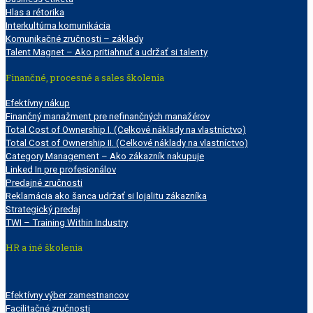
Hlas a rétorika
Interkultúrna komunikácia
Komunikačné zručnosti – základy
Talent Magnet – Ako pritiahnuť a udržať si talenty
Finančné, procesné a sales školenia
Efektívny nákup
Finančný manažment pre nefinančných manažérov
Total Cost of Ownership I. (Celkové náklady na vlastníctvo)
Total Cost of Ownership II. (Celkové náklady na vlastníctvo)
Category Management – Ako zákazník nakupuje
Linked In pre profesionálov
Predajné zručnosti
Reklamácia ako šanca udržať si lojalitu zákazníka
Strategický predaj
TWI – Training Within Industry
HR a iné školenia
Efektívny výber zamestnancov
Facilitačné zručnosti