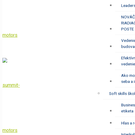
Leader
NOVÁČ
RIADI
POSTE
Vedenie
budovan
Efektív
vedenie
Ako mo
seba a 
Soft skills ško
Busine
etiketa
Hlas a r
Interku