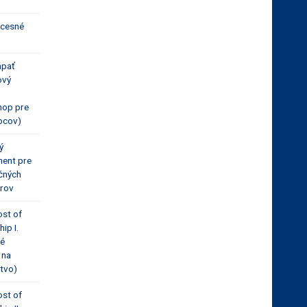
ocesné
ápať
ový
hop pre
pcov)
ý
ent pre
čných
rov
ost of
ip I.
vé
 na
ctvo)
ost of