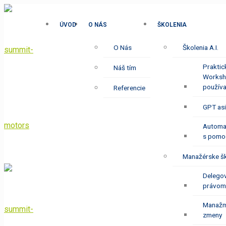
ÚVOD
O NÁS
ŠKOLENIA
O Nás
Školenia A.I.
Praktic
Náš tím
Worksh
používa
Referencie
GPT asi
Automa
s pomo
Manažérske šk
Delego
právom
Manažm
zmeny