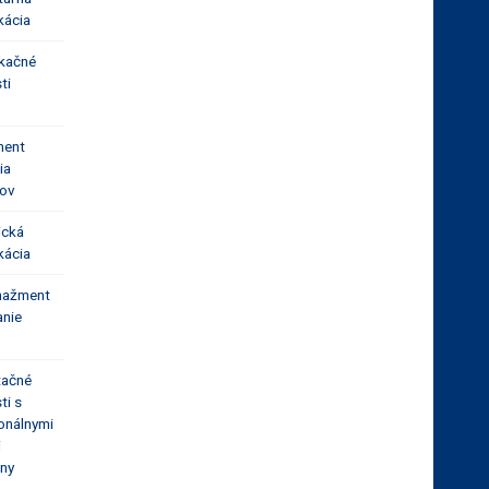
kácia
kačné
ti
ent
ia
tov
ická
kácia
nažment
anie
tačné
ti s
onálnymi
i
vny