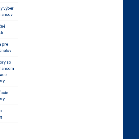
ny výber
nancov
čné
ti
n pre
onálov
ory so
nancom
iace
ory
acie
ory
er
ng