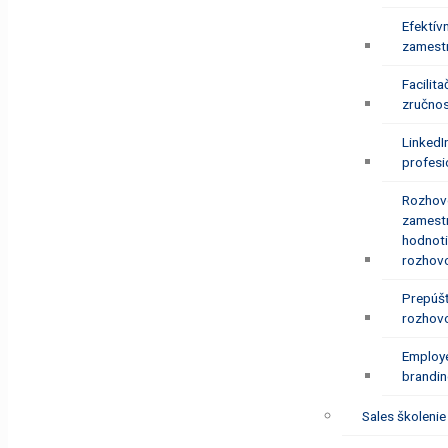
Efektív
zamest
Facilita
zručnos
LinkedI
profesi
Rozhov
zamest
hodnot
rozhov
Prepúšť
rozhov
Employ
brandi
Sales školenie