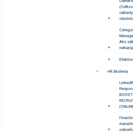
Ownersh
(Celko
náklady
vlastní
Catego
Manag
Ako zá
nakupu
Efektív
HR školenia
LinkedI
Respon
BOOST 
RECRU
(ONLIN
Finančn
manažm
odmeňo