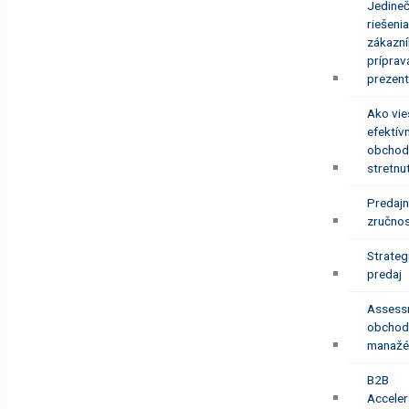
Jedine
riešenia
zákazn
príprav
prezent
Ako vie
efektív
obchod
stretnu
Predaj
zručnos
Strateg
predaj
Assess
obchod
manažé
B2B
Acceler