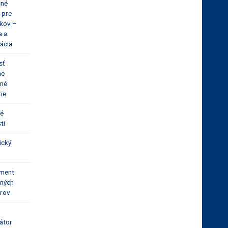
čné
 pre
íkov –
a a
ácia
sť
ne
né
tie
né
ti
ický
ment
ných
rov
átor