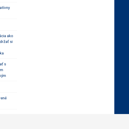
atívny
cia ako
držať si
ka
ať s
om
kým
rené