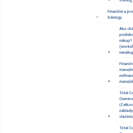
tréning
Finančné a pr
tréningy
Ako ch
podnik
nákup?
(works
nenáku
Finančn
manažm
nefinan
manažé
Total C
Ownersh
(Celko
náklady
vlastní
Total C