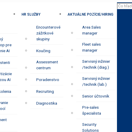
HR SLUŽBY
AKTUÁLNE POZÍCIE/HIRING
Encounterové
Area Sales
zážitkové
manager
ký
skupiny
Fleet sales
op pre
manager
nie AI
Koučing
Servisný inžinier
Assessment
stenti
/technik (diag.)
centrum
tizácie
Servisný inžinier
cou AI
Poradenstvo
/technik (lab.)
olenia
Recruiting
Senior účtovník
vanie
Diagnostika
Pre-sales
ocí
špecialista
ent
Security
Solutions