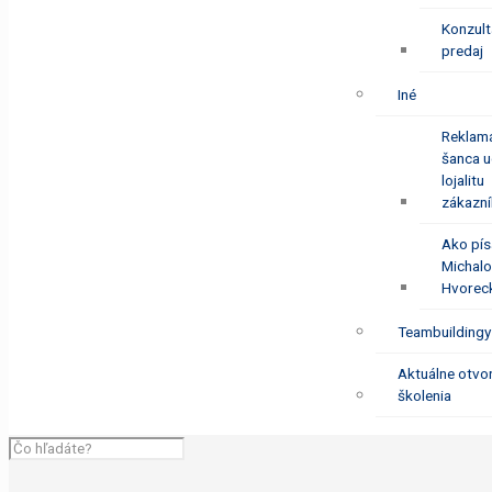
Konzult
predaj
Iné
Reklamá
šanca u
lojalitu
zákazní
Ako pís
Michal
Hvorec
Teambuildingy
Aktuálne otvo
školenia