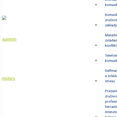
komuni
Komuni
zručnos
základy
Manažm
zvládan
konflik
Telefon
komuni
Selfma
a zvlád
stresu
Prezen
zručnos
profesi
hercam
intenzí