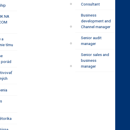
Consultant
ship
Business
IK NA
development and
ACOM
Channel manager
Senior audit
 a
manager
ie tímu
Senior sales and
ne
business
 porád
manager
tivovať
iných
lenia
ss
étorika
ltúrna