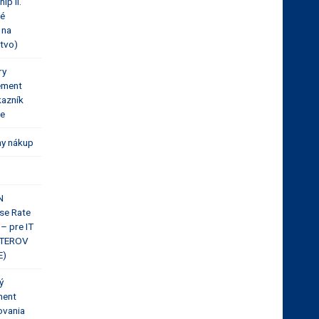
ip II.
vé
 na
ctvo)
ry
ement
kazník
je
ny nákup
N
se Rate
– pre IT
ITEROV
E)
ý
ent
vania