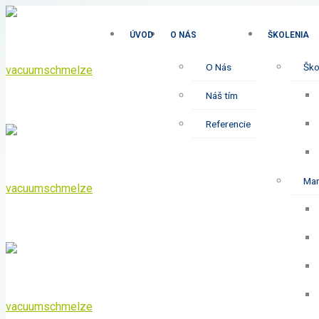
ÚVOD
O NÁS
ŠKOLENIA
O Nás
Škol
Náš tím
Referencie
Man