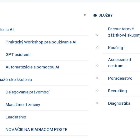
HR SLUŽBY
Encounterové
enia A.I.
zážitkové skupin
Praktický Workshop pre používanie AI
Koučing
GPT asistenti
Assessment
centrum
Automatizácie s pomocou AI
Poradenstvo
ažérske školenia
Recruiting
Delegovanie právomocí
Diagnostika
Manažment zmeny
Leadership
NOVÁČIK NA RIADIACOM POSTE