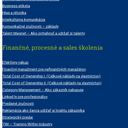
Business etiketa
Hlas a rétorika
Interkultúrna komunikácia
Komunikačné zručnosti – základy
Talent Magnet – Ako pritiahnuť a udržať si talenty
Finančné, procesné a sales školenia
Efektívny nákup
Finančný manažment pre nefinančných manažérov
Total Cost of Ownership I. (Celkové náklady na vlastníctvo)
Total Cost of Ownership II. (Celkové náklady na vlastníctvo)
Category Management – Ako zákazník nakupuje
Linked In pre profesionálov
Predajné zručnosti
Reklamácia ako šanca udržať si lojalitu zákazníka
Strategický predaj
TWI – Training Within Industry