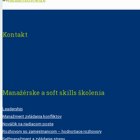
Kontakt
Manažérske a soft skills školenia
Leadership
Manažment zvládania konfliktov
Nováčik na riadiacom poste
Rozhovory so zamestnancom – hodnotiace rozhovory
Selfmanažment a zvládanie stresu