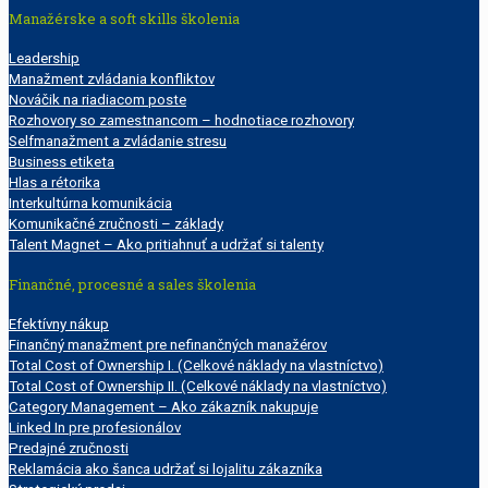
Manažérske a soft skills školenia
Leadership
Manažment zvládania konfliktov
Nováčik na riadiacom poste
Rozhovory so zamestnancom – hodnotiace rozhovory
Selfmanažment a zvládanie stresu
Business etiketa
Hlas a rétorika
Interkultúrna komunikácia
Komunikačné zručnosti – základy
Talent Magnet – Ako pritiahnuť a udržať si talenty
Finančné, procesné a sales školenia
Efektívny nákup
Finančný manažment pre nefinančných manažérov
Total Cost of Ownership I. (Celkové náklady na vlastníctvo)
Total Cost of Ownership II. (Celkové náklady na vlastníctvo)
Category Management – Ako zákazník nakupuje
Linked In pre profesionálov
Predajné zručnosti
Reklamácia ako šanca udržať si lojalitu zákazníka