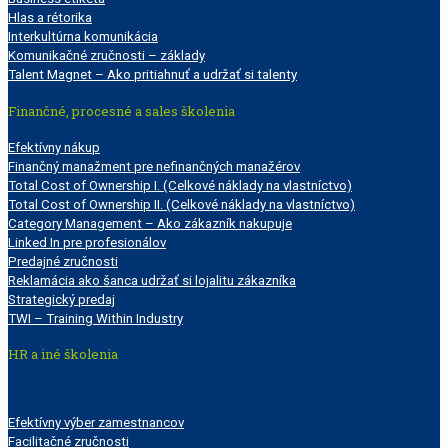
Hlas a rétorika
Interkultúrna komunikácia
Komunikačné zručnosti – základy
Talent Magnet – Ako pritiahnuť a udržať si talenty
Finančné, procesné a sales školenia
Efektívny nákup
Finančný manažment pre nefinančných manažérov
Total Cost of Ownership I. (Celkové náklady na vlastníctvo)
Total Cost of Ownership II. (Celkové náklady na vlastníctvo)
Category Management – Ako zákazník nakupuje
Linked In pre profesionálov
Predajné zručnosti
Reklamácia ako šanca udržať si lojalitu zákazníka
Strategický predaj
TWI – Training Within Industry
HR a iné školenia
Efektívny výber zamestnancov
Facilitačné zručnosti