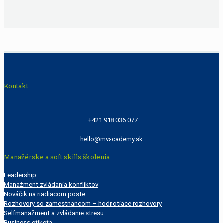
Kontakt
+421 918 036 077
hello@mvacademy.sk
Manažérske a soft skills školenia
Leadership
Manažment zvládania konfliktov
Nováčik na riadiacom poste
Rozhovory so zamestnancom – hodnotiace rozhovory
Selfmanažment a zvládanie stresu
Business etiketa