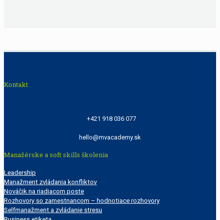
Kontakt
+421 918 036 077
hello@mvacademy.sk
Manažérske a soft skills školenia
Leadership
Manažment zvládania konfliktov
Nováčik na riadiacom poste
Rozhovory so zamestnancom – hodnotiace rozhovory
Selfmanažment a zvládanie stresu
Business etiketa