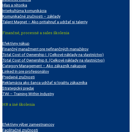
Hlas a rétorika
Interkultúrna komunikácia
Komunikačné zručnosti – základy
Talent Magnet – Ako pritiahnuť a udržať si talenty
Finančné, procesné a sales školenia
Efektívny nákup
Finančný manažment pre nefinančných manažérov
Total Cost of Ownership I. (Celkové náklady na vlastníctvo)
Total Cost of Ownership II. (Celkové náklady na vlastníctvo)
Category Management – Ako zákazník nakupuje
Linked In pre profesionálov
Predajné zručnosti
Reklamácia ako šanca udržať si lojalitu zákazníka
Strategický predaj
TWI – Training Within Industry
HR a iné školenia
Efektívny výber zamestnancov
Facilitačné zručnosti